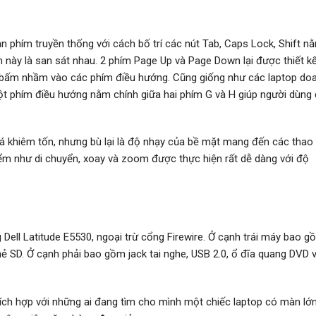
n phím truyền thống với cách bố trí các nút Tab, Caps Lock, Shift n
 này là san sát nhau. 2 phím Page Up và Page Down lại được thiết k
dễ bấm nhầm vào các phím điều hướng. Cũng giống như các laptop do
ột phím điều hướng nằm chính giữa hai phím G và H giúp người dùng
á khiêm tốn, nhưng bù lại là độ nhạy của bề mặt mang đến các thao
ểm như di chuyển, xoay và zoom được thực hiện rất dễ dàng với độ
Dell Latitude E5530, ngoại trừ cổng Firewire. Ở cạnh trái máy bao g
ẻ SD. Ở cạnh phải bao gồm jack tai nghe, USB 2.0, ổ đĩa quang DVD 
hích hợp với những ai đang tìm cho mình một chiếc laptop có màn lớn