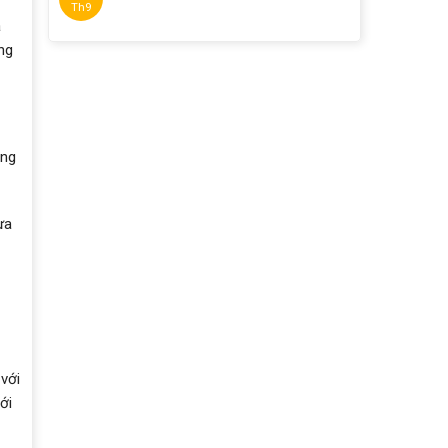
Th9
a
ng
àng
ưa
với
ới