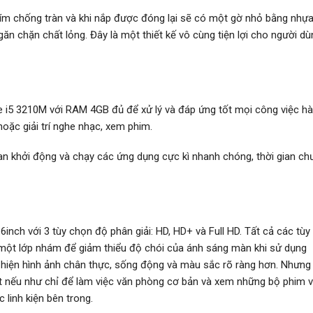
hím chống tràn và khi nắp được đóng lại sẽ có một gờ nhỏ bằng nhự
n chặn chất lỏng. Đây là một thiết kế vô cùng tiện lợi cho người dù
Core i5 3210M với RAM 4GB đủ để xử lý và đáp ứng tốt mọi công việc h
hoặc giải trí nghe nhạc, xem phim.
ian khởi động và chạy các ứng dụng cực kì nhanh chóng, thời gian ch
6inch với 3 tùy chọn độ phân giải: HD, HD+ và Full HD. Tất cả các tùy
một lớp nhám để giảm thiểu độ chói của ánh sáng màn khi sử dụng
 hiện hình ảnh chân thực, sống động và màu sắc rõ ràng hơn. Nhưng 
ốt nếu như chỉ để làm việc văn phòng cơ bản và xem những bộ phim v
 linh kiện bên trong.