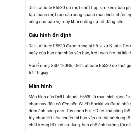
Dell Latitude E5530 có một chốt hợp kim kẽm, bàn p
tạo thành một rào cản xung quanh màn hình, nhằm ngă
cũng như bảo vệ máy khỏi những sự cố đáng tiếc.
Cấu hình ổn định
Dell Latitude E5530 được trang bị bộ vi xử lý Intel 
ngày của bạn như nhập văn bản, lướt web tìm tài liệu 
Với ổ cứng SSD 120GB, Dell Latitude E5530 có thời g
tới 10 giây.
Màn hình
Màn hình của Dell Latitude E5530 là màn hình rộng 15.
chọn này đều có đèn nền WLED Backlit và được phủ 
dưới ánh sáng cao. Tùy chọn Full HD có khả năng thể
tùy chọn HD tiêu chuẩn thì bạn vẫn có thể sử dụng t
chất lượng HD. ình sử dụng, hạn chế ảnh hưởng tới các