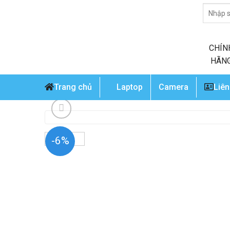
Skip
Tìm
to
kiếm:
content
CHÍN
HÃN
Trang chủ
Laptop
Camera
Liên
-6%