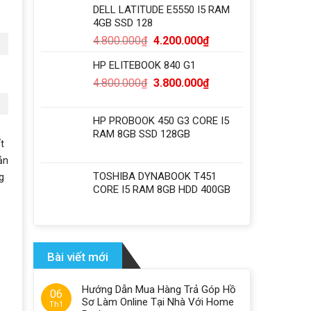
DELL LATITUDE E5550 I5 RAM
4GB SSD 128
4.800.000
₫
4.200.000
₫
HP ELITEBOOK 840 G1
4.800.000
₫
3.800.000
₫
HP PROBOOK 450 G3 CORE I5
RAM 8GB SSD 128GB
t
ản
TOSHIBA DYNABOOK T451
g
CORE I5 RAM 8GB HDD 400GB
Bài viết mới
Hướng Dẫn Mua Hàng Trả Góp Hồ
06
Sơ Làm Online Tại Nhà Với Home
Th1