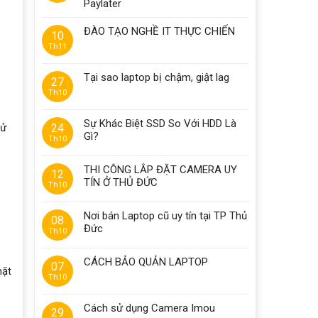
Paylater
ĐÀO TẠO NGHỀ IT THỰC CHIẾN
10
Th11
Tại sao laptop bị chậm, giật lag
27
Th10
Sự Khác Biệt SSD So Với HDD Là
sử
24
Gì?
Th10
THI CÔNG LẮP ĐẶT CAMERA UY
12
TÍN Ở THỦ ĐỨC
Th10
Nơi bán Laptop cũ uy tín tại TP Thủ
08
Đức
Th10
CÁCH BẢO QUẢN LAPTOP
07
mặt
Th10
Cách sử dụng Camera Imou
29