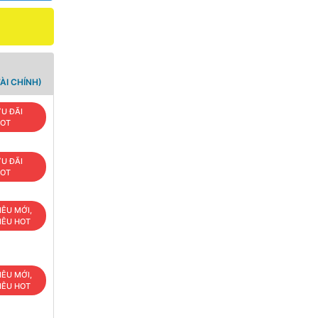
ÀI CHÍNH)
U ĐÃI
OT
U ĐÃI
OT
IÊU MỚI,
IÊU HOT
IÊU MỚI,
IÊU HOT