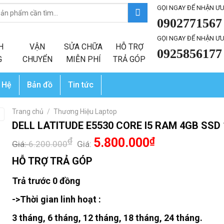
GỌI NGAY ĐỂ NHẬN ƯU
0902771567
GỌI NGAY ĐỂ NHẬN ƯU
H
VẬN
SỬA CHỮA
HỖ TRỢ
0925856177
G
CHUYỂN
MIỄN PHÍ
TRẢ GÓP
 Hệ
Bản đồ
Tin tức
Trang chủ
/
Thương Hiệu Laptop
DELL LATITUDE E5530 CORE I5 RAM 4GB SSD 
₫
5.800.000
₫
Giá:
6.200.000
Giá:
HỖ TRỢ TRẢ GÓP
Trả trước 0 đồng
->Thời gian linh hoạt :
3 tháng, 6 tháng, 12 tháng, 18 tháng, 24 tháng.