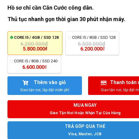
Hồ sơ chỉ cần Căn Cước công dân.
Thủ tục nhanh gọn thời gian 30 phút nhận máy.
CORE I5 / 4GB / SSD 128
CORE I5 / 8GB / SSD 128
6.200.000
₫
6.500.000
₫
5.800.000
6.200.000
₫
₫
CORE I5 / 8GB / SSD 240
6.600.000
₫
Thêm vào giỏ
Thanh toán 
MUA NGAY
Giao Tận Nơi Hoặc Nhận Tại Cửa Hàng
TRẢ GÓP QUA THẺ
Visa, Master, JCB