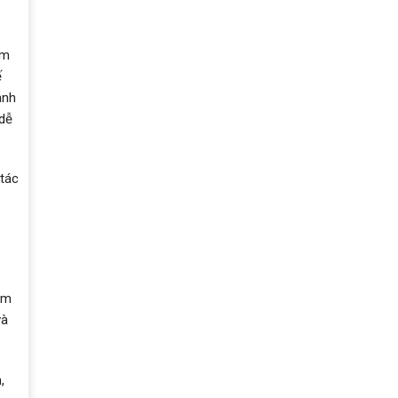
ằm
ế
anh
 dễ
 tác
ồm
và
,