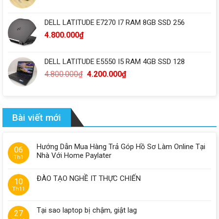
DELL LATITUDE E7270 I7 RAM 8GB SSD 256
4.800.000
₫
DELL LATITUDE E5550 I5 RAM 4GB SSD 128
4.800.000
₫
4.200.000
₫
Bài viết mới
Hướng Dẫn Mua Hàng Trả Góp Hồ Sơ Làm Online Tại
06
Nhà Với Home Paylater
Th1
ĐÀO TẠO NGHỀ IT THỰC CHIẾN
10
Th11
Tại sao laptop bị chậm, giật lag
27