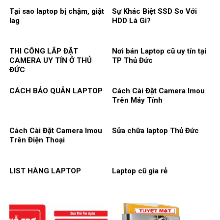
Tại sao laptop bị chậm, giật
Sự Khác Biệt SSD So Với
lag
HDD Là Gì?
THI CÔNG LẮP ĐẶT
Nơi bán Laptop cũ uy tín tại
CAMERA UY TÍN Ở THỦ
TP Thủ Đức
ĐỨC
CÁCH BẢO QUẢN LAPTOP
Cách Cài Đặt Camera Imou
Trên Máy Tính
Cách Cài Đặt Camera Imou
Sửa chữa laptop Thủ Đức
Trên Điện Thoại
LIST HÀNG LAPTOP
Laptop cũ gia rẻ