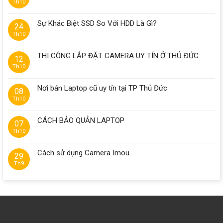
Th10
Sự Khác Biệt SSD So Với HDD Là Gì?
24
Th10
THI CÔNG LẮP ĐẶT CAMERA UY TÍN Ở THỦ ĐỨC
12
Th10
Nơi bán Laptop cũ uy tín tại TP Thủ Đức
08
Th10
CÁCH BẢO QUẢN LAPTOP
07
Th10
Cách sử dụng Camera Imou
29
Th9