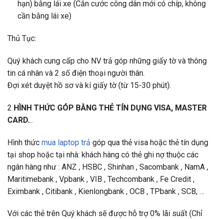
hạn) bằng lái xe (Căn cước công dân mới có chíp, không
cần bằng lái xe)
Thủ Tục:
Quý khách cung cấp cho NV trả góp những giấy tờ và thông
tin cá nhân và 2 số điện thoại người thân.
Đợi xét duyệt hồ sơ và kí giấy tờ (từ 15-30 phút).
2
HÌNH THỨC GÓP BẰNG THẺ TÍN DỤNG VISA, MASTER
CARD.
..
Hình thức
mua laptop trả
góp qua thẻ visa hoặc thẻ tín dụng
tại shop hoặc tại nhà: khách hàng có thẻ ghi nợ thuộc các
ngân hàng như : ANZ , HSBC , Shinhan , Sacombank , NamA ,
Maritimebank , Vpbank , VIB , Techcombank , Fe Credit ,
Eximbank , Citibank , Kienlongbank , OCB , TPbank , SCB, …
Với các thẻ trên Quý khách sẽ được hỗ trợ 0% lãi suất (Chỉ