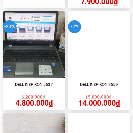
7.900.000
₫
-23%
-7%
DELL INSPIRON 5537
DELL INSPIRON 7559
6.200.000
₫
15.000.000
₫
4.800.000
₫
14.000.000
₫