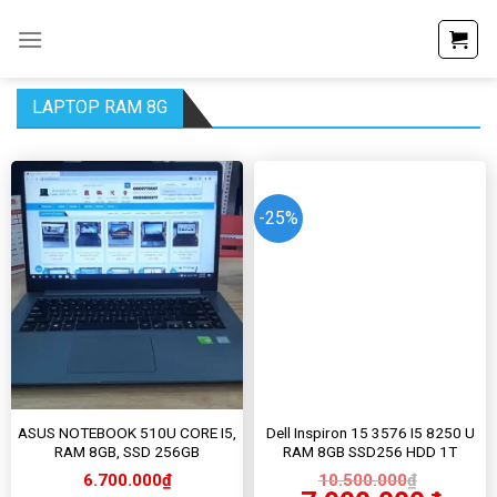
Skip
to
content
LAPTOP RAM 8G
-25%
ASUS NOTEBOOK 510U CORE I5,
Dell Inspiron 15 3576 I5 8250 U
RAM 8GB, SSD 256GB
RAM 8GB SSD256 HDD 1T
6.700.000
₫
10.500.000
₫