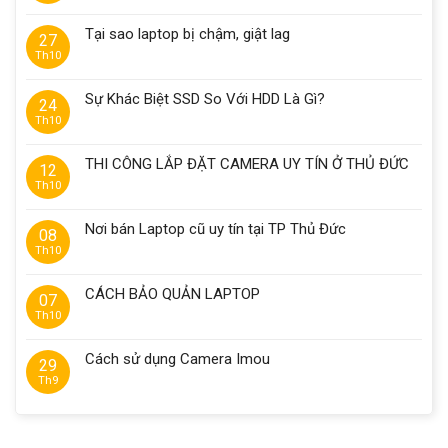
Tại sao laptop bị chậm, giật lag
27
Th10
Sự Khác Biệt SSD So Với HDD Là Gì?
24
Th10
THI CÔNG LẮP ĐẶT CAMERA UY TÍN Ở THỦ ĐỨC
12
Th10
Nơi bán Laptop cũ uy tín tại TP Thủ Đức
08
Th10
CÁCH BẢO QUẢN LAPTOP
07
Th10
Cách sử dụng Camera Imou
29
Th9