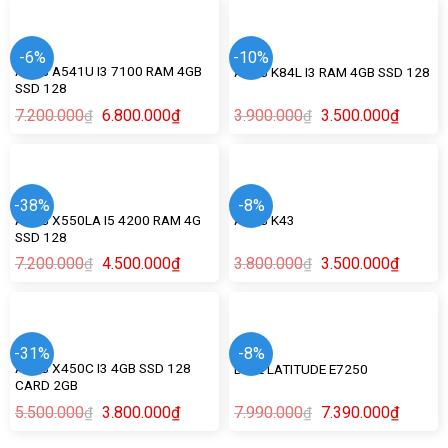
-6%
-10%
ASUS A541U I3 7100 RAM 4GB
ASUS K84L I3 RAM 4GB SSD 128
SSD 128
7.200.000
6.800.000
₫
3.900.000
3.500.000
₫
₫
₫
-38%
-8%
ASUS X550LA I5 4200 RAM 4G
ASUS K43
SSD 128
7.200.000
4.500.000
₫
3.800.000
3.500.000
₫
₫
₫
-31%
-8%
ASUS X450C I3 4GB SSD 128
DELL LATITUDE E7250
CARD 2GB
5.500.000
3.800.000
₫
7.990.000
7.390.000
₫
₫
₫