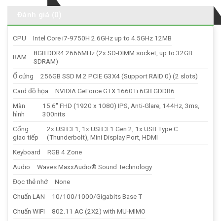
Đánh giá (0)
CPU
Intel Core i7-9750H 2.6GHz up to 4.5GHz 12MB
8GB DDR4 2666MHz (2x SO-DIMM socket, up to 32GB
RAM
SDRAM)
Ổ cứng
256GB SSD M.2 PCIE G3X4 (Support RAID 0) (2 slots)
Card đồ họa
NVIDIA GeForce GTX 1660Ti 6GB GDDR6
Màn
15.6″ FHD (1920 x 1080) IPS, Anti-Glare, 144Hz, 3ms,
hình
300nits
Cổng
2x USB 3.1, 1x USB 3.1 Gen 2, 1x USB Type C
giao tiếp
(Thunderbolt), Mini Display Port, HDMI
Keyboard
RGB 4 Zone
Audio
Waves MaxxAudio® Sound Technology
Đọc thẻ nhớ
None
Chuẩn LAN
10/100/1000/Gigabits Base T
Chuẩn WIFI
802.11 AC (2X2) with MU-MIMO