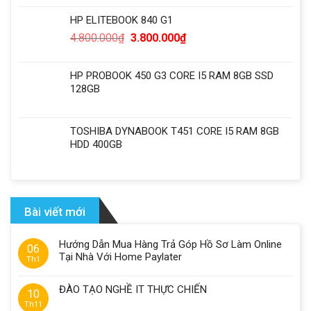
HP ELITEBOOK 840 G1
4.800.000
₫
3.800.000
₫
HP PROBOOK 450 G3 CORE I5 RAM 8GB SSD
128GB
TOSHIBA DYNABOOK T451 CORE I5 RAM 8GB
HDD 400GB
Bài viết mới
Hướng Dẫn Mua Hàng Trả Góp Hồ Sơ Làm Online
06
Tại Nhà Với Home Paylater
Th1
ĐÀO TẠO NGHỀ IT THỰC CHIẾN
10
Th11