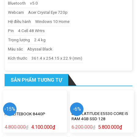
Bluetooth
v5.0
Webcam
Acer Crystal Eye 720p
Hệ điều hành
Windows 10 Home
Pin
4 Cell 48 WHrs
Trọng lượng
2.4 kg
Màu sắc
Abyssal Black
Kích thước
361.4 x 254.15 x 22.9 (mm)
SẢN PHẨM TƯƠNG TỰ
-15%
-6%
DELL LATITUDE E5530 CORE I5
HP ELITEBOOK 8440P
RAM 4GB SSD 128
4.800.000
4.100.000
₫
6.200.000
5.800.000
₫
₫
₫