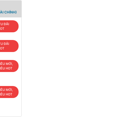
ÀI CHÍNH)
U ĐÃI
OT
U ĐÃI
OT
IÊU MỚI,
IÊU HOT
IÊU MỚI,
IÊU HOT