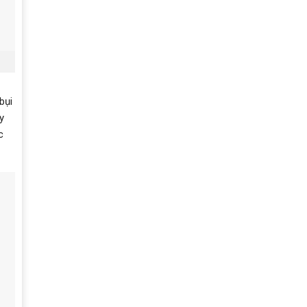
bụi
y
c