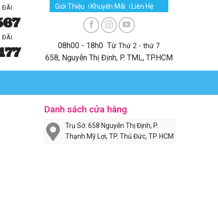
Giới Thiệu
Khuyến Mãi
Liên Hệ
 ĐÃI
567
 ĐÃI
08h00 - 18h0 Từ
Thứ 2 - thứ 7
177
658, Nguyễn Thị Định, P. TML, TP.HCM
Danh sách cửa hàng
Trụ Sở: 658 Nguyễn Thị Định, P.
Thạnh Mỹ Lợi, TP. Thủ Đức, TP. HCM