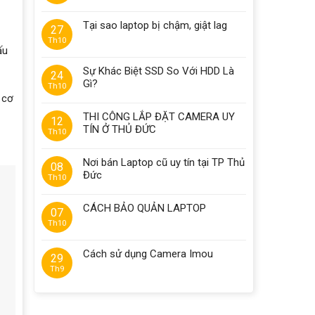
Tại sao laptop bị chậm, giật lag
27
Th10
ấu
Sự Khác Biệt SSD So Với HDD Là
24
Gì?
Th10
 cơ
THI CÔNG LẮP ĐẶT CAMERA UY
12
TÍN Ở THỦ ĐỨC
Th10
Nơi bán Laptop cũ uy tín tại TP Thủ
08
Đức
Th10
CÁCH BẢO QUẢN LAPTOP
07
Th10
Cách sử dụng Camera Imou
29
Th9