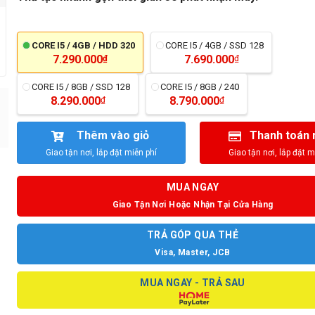
CORE I5 / 4GB / HDD 320
CORE I5 / 4GB / SSD 128
7.290.000
7.690.000
₫
₫
CORE I5 / 8GB / SSD 128
CORE I5 / 8GB / 240
8.290.000
8.790.000
₫
₫
Thêm vào giỏ
Thanh toán 
MUA NGAY
Giao Tận Nơi Hoặc Nhận Tại Cửa Hàng
TRẢ GÓP QUA THẺ
Visa, Master, JCB
MUA NGAY - TRẢ SAU