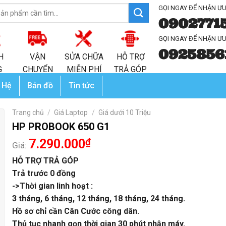
GỌI NGAY ĐỂ NHẬN ƯU
0902771
GỌI NGAY ĐỂ NHẬN ƯU
0925856
H
VẬN
SỬA CHỮA
HỖ TRỢ
G
CHUYỂN
MIỄN PHÍ
TRẢ GÓP
 Hệ
Bản đồ
Tin tức
Trang chủ
/
Giá Laptop
/
Giá dưới 10 Triệu
HP PROBOOK 650 G1
7.290.000
₫
Giá:
HỖ TRỢ TRẢ GÓP
Trả trước 0 đồng
->Thời gian linh hoạt :
3 tháng, 6 tháng, 12 tháng, 18 tháng, 24 tháng.
Hồ sơ chỉ cần Cân Cước công dân.
Thủ tục nhanh gọn thời gian 30 phút nhận máy.