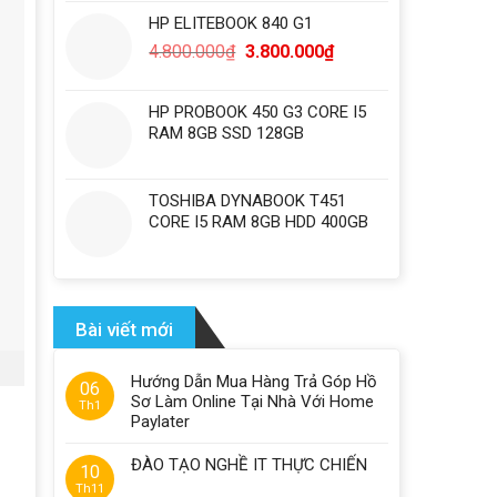
HP ELITEBOOK 840 G1
4.800.000
₫
3.800.000
₫
HP PROBOOK 450 G3 CORE I5
RAM 8GB SSD 128GB
TOSHIBA DYNABOOK T451
CORE I5 RAM 8GB HDD 400GB
Bài viết mới
Hướng Dẫn Mua Hàng Trả Góp Hồ
06
Sơ Làm Online Tại Nhà Với Home
Th1
Paylater
ĐÀO TẠO NGHỀ IT THỰC CHIẾN
10
Th11