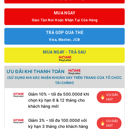
MUA NGAY
Giao Tận Nơi Hoặc Nhận Tại Cửa Hàng
TRẢ GÓP QUA THẺ
Visa, Master, JCB
MUA NGAY - TRẢ SAU
ƯU ĐÃI KHI THANH TOÁN
(SỬ DỤNG KHI XÁC NHẬN KHOẢN VAY TRÊN TRANG CỦA TỔ CHỨC
TÀI CHÍNH)
Giảm 10% – tối đa 500.000đ khi
ƯU ĐÃI
HOT
chọn kỳ hạn 6 & 12 tháng cho
khách hàng mới
Giảm 3% – tối đa 100.000đ với
ƯU ĐÃI
HOT
kỳ hạn 3 tháng cho khách hàng