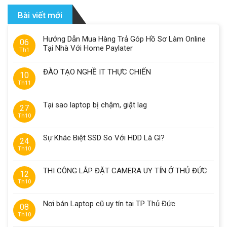
Bài viết mới
Hướng Dẫn Mua Hàng Trả Góp Hồ Sơ Làm Online
06
Tại Nhà Với Home Paylater
Th1
ĐÀO TẠO NGHỀ IT THỰC CHIẾN
10
Th11
Tại sao laptop bị chậm, giật lag
27
Th10
Sự Khác Biệt SSD So Với HDD Là Gì?
24
Th10
THI CÔNG LẮP ĐẶT CAMERA UY TÍN Ở THỦ ĐỨC
12
Th10
Nơi bán Laptop cũ uy tín tại TP Thủ Đức
08
Th10