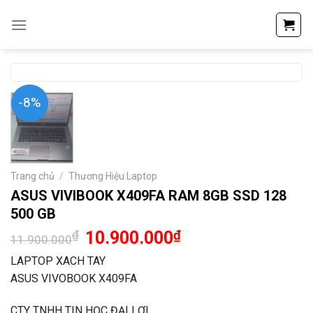
Skip
to
content
-8%
Trang chủ
/
Thương Hiệu Laptop
ASUS VIVIBOOK X409FA RAM 8GB SSD 128
500 GB
₫
10.900.000
₫
11.900.000
LAPTOP XACH TAY
ASUS VIVOBOOK X409FA
CTY TNHH TIN HỌC ĐẠI LỢI