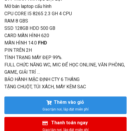
Mở bán laptop cấu hình
CPU CORE I5 8265 2.3 GH 4 CPU
RAM 8 GBS
SSD 128GB HDD 500 GB
CARD MÀN HÌNH 620
MÀN HÌNH 14.0
FHD
PIN TRÊN 2H
TÌNH TRẠNG MÁY ĐẸP 99%.
FULL CHỨC NĂNG WC, MIC ĐỂ HỌC ONLINE, VĂN PHÒNG,
GAME, GIẢI TRÍ …
BẢO HÀNH MẶC ĐỊNH CTY 6 THÁNG
TẶNG CHUỘT, TÚI XÁCH, MÁY KÈM SẠC
Thêm vào giỏ
Thanh toán ngay