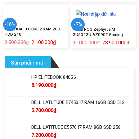
-16%
-7%
ASUS K40IJ CORE 2 RAM 2GB
ASUS ROG Zephyrus M
HDD 240
GU502GU-AZ090T Gaming
2.500.000
2.100.000
₫
₫
31.000.000
28.900.000
₫
₫
Sản phẩm mới
HP ELITEBOOK 840G6
8.190.000
₫
DELL LATUTUDE E7450 I7 RAM 16GB SSD 512
5.700.000
₫
DELL LATITUDE E5570 I7 RAM 8GB SSD 256
7.200.000
₫