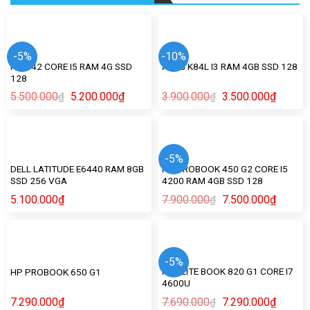
-5%
-10%
HP G42 CORE I5 RAM 4G SSD
ASUS K84L I3 RAM 4GB SSD 128
128
5.500.000
5.200.000
₫
3.900.000
3.500.000
₫
₫
₫
-5%
DELL LATITUDE E6440 RAM 8GB
HP PROBOOK 450 G2 CORE I5
SSD 256 VGA
4200 RAM 4GB SSD 128
5.100.000
₫
7.900.000
7.500.000
₫
₫
-5%
HP ELITE BOOK 820 G1 CORE I7
HP PROBOOK 650 G1
4600U
7.290.000
₫
7.690.000
7.290.000
₫
₫