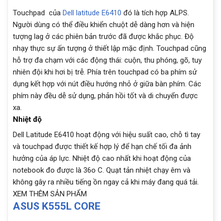
Touchpad của
Dell latitude E6410
đó là tích hợp ALPS.
Người dùng có thể điều khiển chuột dễ dàng hơn và hiện
tượng lag ở các phiên bản trước đã được khắc phục. Độ
nhạy thực sự ấn tượng ở thiết lập mặc định. Touchpad cũng
hỗ trợ đa chạm với các động thái: cuộn, thu phóng, gõ, tuy
nhiên đội khi hơi bị trễ. Phía trên touchpad có ba phím sử
dụng kết hợp với nút điều hướng nhỏ ở giữa bàn phím. Các
phím này đều dễ sử dụng, phản hồi tốt và di chuyển được
xa.
Nhiệt độ
Dell Latitude E6410 hoạt động với hiệu suất cao, chỗ tì tay
và touchpad được thiết kế hợp lý để hạn chế tối đa ảnh
hưởng của áp lực. Nhiệt độ cao nhất khi hoạt động của
notebook đo được là 36o C. Quạt tản nhiệt chạy êm và
không gây ra nhiều tiếng ồn ngay cả khi máy đang quá tải.
XEM THÊM SẢN PHẨM
ASUS K555L CORE