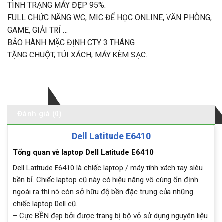
TÌNH TRẠNG MÁY ĐẸP 95%.
FULL CHỨC NĂNG WC, MIC ĐỂ HỌC ONLINE, VĂN PHÒNG,
GAME, GIẢI TRÍ …
BẢO HÀNH MẶC ĐỊNH CTY 3 THÁNG
TẶNG CHUỘT, TÚI XÁCH, MÁY KÈM SẠC.
Mô tả
Đánh giá (0)
Dell Latitude E6410
Tổng quan về laptop Dell Latitude E6410
Dell Latitude E6410 là chiếc laptop / máy tính xách tay siêu
bền bỉ. Chiếc laptop cũ này có hiệu năng vô cùng ổn định
ngoài ra thì nó còn sở hữu độ bền đặc trưng của những
chiếc laptop Dell cũ.
– Cực BỀN đẹp bởi được trang bị bộ vỏ sử dụng nguyên liệu