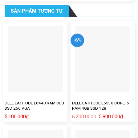
SẢN PHẨM TƯƠNG TỰ
-6%
DELL LATITUDE E6440 RAM 8GB
DELL LATITUDE E5530 CORE I5
SSD 256 VGA
RAM 4GB SSD 128
5.100.000
₫
6.200.000
5.800.000
₫
₫