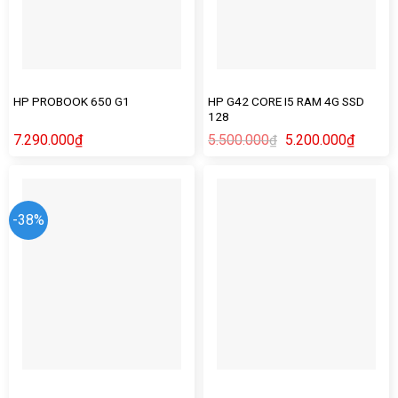
HP G42 CORE I5 RAM 4G SSD
HP PROBOOK 650 G1
128
7.290.000
₫
5.500.000
5.200.000
₫
₫
-38%