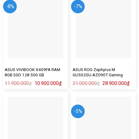
-8%
-7%
ASUS VIVIBOOK X409FA RAM
ASUS ROG Zephyrus M
8GB SSD 128 500 GB
GU502GU-AZ090T Gaming
11.900.000
10.900.000
₫
31.000.000
28.900.000
₫
₫
₫
-5%