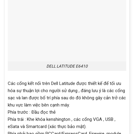
DELL LATITUDE E6410
Các cổng kết nối trên Dell Latitude được thiết kế để tối ưu
hóa sự thuận lợi cho người sử dụng , đáng lưu ý là các cổng
sạc và lan được bố trí phía sau do đó không gây cản trở các
khu vực làm việc bên cạnh máy.
Phía trước : Đầu đọc thẻ
Phía trái : Khe khóa kenshington , các cổng VGA , USB ,
eSata và Smartcard (xác thực bảo mật).
Phía phải bao gồm PCCard/ExpressCard, Firewire, module