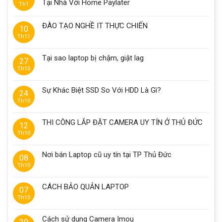
Tại Nhà Với Home Paylater
Th1
ĐÀO TẠO NGHỀ IT THỰC CHIẾN
10
Th11
Tại sao laptop bị chậm, giật lag
27
Th10
Sự Khác Biệt SSD So Với HDD Là Gì?
24
Th10
THI CÔNG LẮP ĐẶT CAMERA UY TÍN Ở THỦ ĐỨC
12
Th10
Nơi bán Laptop cũ uy tín tại TP Thủ Đức
08
Th10
CÁCH BẢO QUẢN LAPTOP
07
Th10
Cách sử dụng Camera Imou